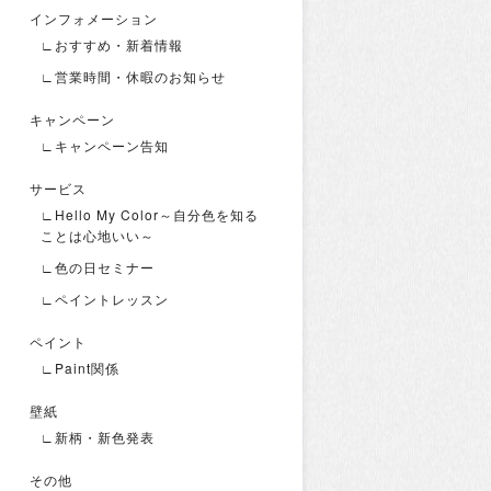
インフォメーション
∟おすすめ・新着情報
∟営業時間・休暇のお知らせ
キャンペーン
∟キャンペーン告知
サービス
∟Hello My Color～自分色を知る
ことは心地いい～
∟色の日セミナー
∟ペイントレッスン
ペイント
∟Paint関係
壁紙
∟新柄・新色発表
その他