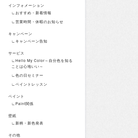
インフォメーション
∟おすすめ・新着情報
∟営業時間・休暇のお知らせ
キャンペーン
∟キャンペーン告知
サービス
∟Hello My Color～自分色を知る
ことは心地いい～
∟色の日セミナー
∟ペイントレッスン
ペイント
∟Paint関係
壁紙
∟新柄・新色発表
その他