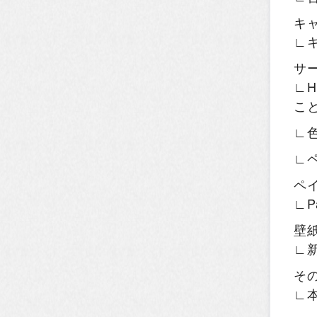
キ
∟
サ
∟H
こ
∟
∟
ペ
∟P
壁
∟
そ
∟