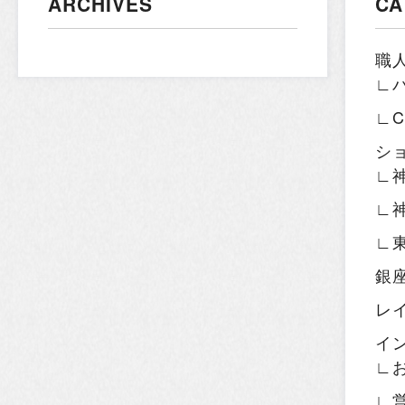
ARCHIVES
CA
職
∟
∟
シ
∟
∟
∟
銀
レ
イ
∟
∟