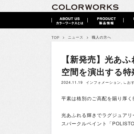
>
>
ニュース
職人の方へ
TOP
【新発売】光あふ
空間を演出する特
2024.11.19
インフォメーション
,
∟お
平素は格別のご高配を賜り厚く
光あふれる輝きでラグジュアリ
スパークルペイント「POLIST