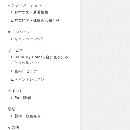
インフォメーション
∟おすすめ・新着情報
∟営業時間・休暇のお知らせ
キャンペーン
∟キャンペーン告知
サービス
∟Hello My Color～自分色を知る
ことは心地いい～
∟色の日セミナー
∟ペイントレッスン
ペイント
∟Paint関係
壁紙
∟新柄・新色発表
その他