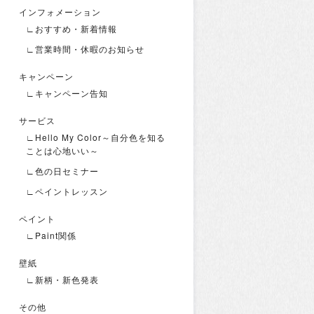
インフォメーション
∟おすすめ・新着情報
∟営業時間・休暇のお知らせ
キャンペーン
∟キャンペーン告知
サービス
∟Hello My Color～自分色を知る
ことは心地いい～
∟色の日セミナー
∟ペイントレッスン
ペイント
∟Paint関係
壁紙
∟新柄・新色発表
その他