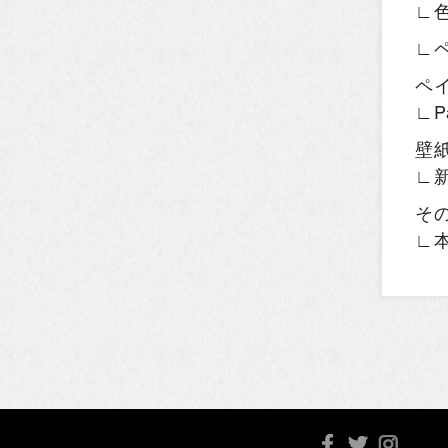
∟
∟
ペ
∟P
壁
∟
そ
∟