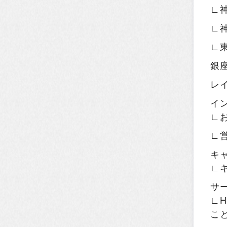
∟
∟
∟
銀
レ
イ
∟
∟
キ
∟
サ
∟H
こ