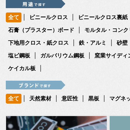
|
|
全て
ビニールクロス
ビニールクロス裏紙
|
石膏（プラスター）ボード
モルタル・コンク
|
|
下地用クロス・紙クロス
鉄・アルミ
砂壁
|
|
塩ビ鋼板
ガルバリウム鋼板
窯業サイディ
|
ケイカル板
|
|
|
|
全て
天然素材
意匠性
黒板
マグネ