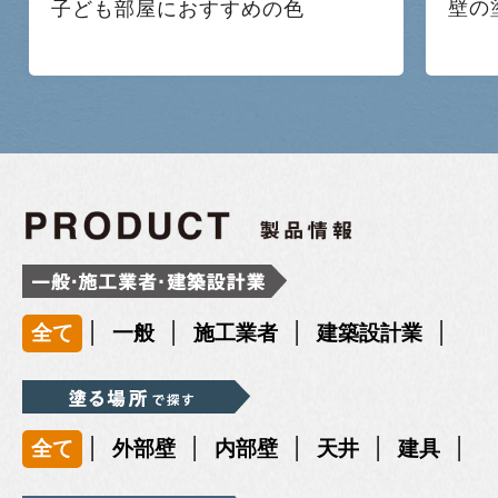
壁の
子ども部屋におすすめの色
|
|
|
|
全て
一般
施工業者
建築設計業
|
|
|
|
|
全て
外部壁
内部壁
天井
建具