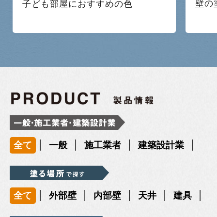
壁の
子ども部屋におすすめの色
|
|
|
|
全て
一般
施工業者
建築設計業
|
|
|
|
|
全て
外部壁
内部壁
天井
建具