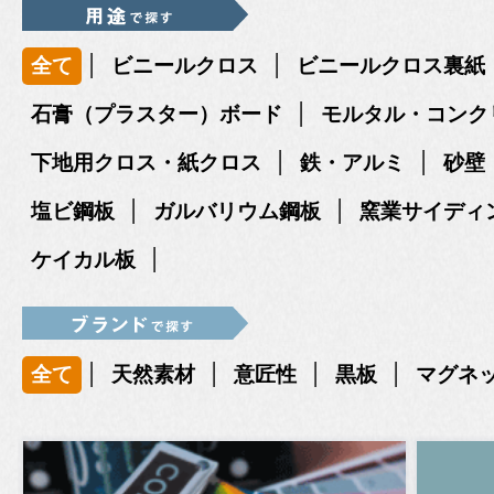
|
|
全て
ビニールクロス
ビニールクロス裏紙
|
石膏（プラスター）ボード
モルタル・コンク
|
|
下地用クロス・紙クロス
鉄・アルミ
砂壁
|
|
塩ビ鋼板
ガルバリウム鋼板
窯業サイディ
|
ケイカル板
|
|
|
|
全て
天然素材
意匠性
黒板
マグネ