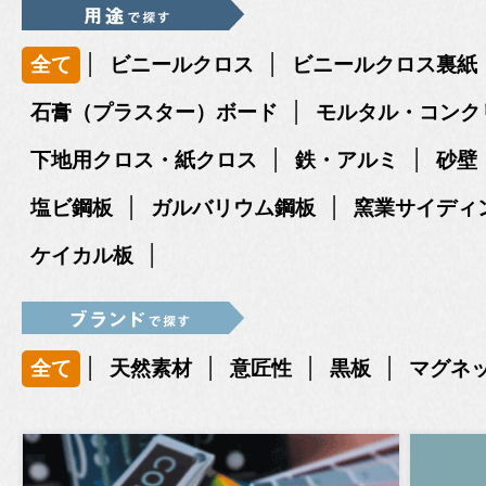
|
|
全て
ビニールクロス
ビニールクロス裏紙
|
石膏（プラスター）ボード
モルタル・コンク
|
|
下地用クロス・紙クロス
鉄・アルミ
砂壁
|
|
塩ビ鋼板
ガルバリウム鋼板
窯業サイディ
|
ケイカル板
|
|
|
|
全て
天然素材
意匠性
黒板
マグネ