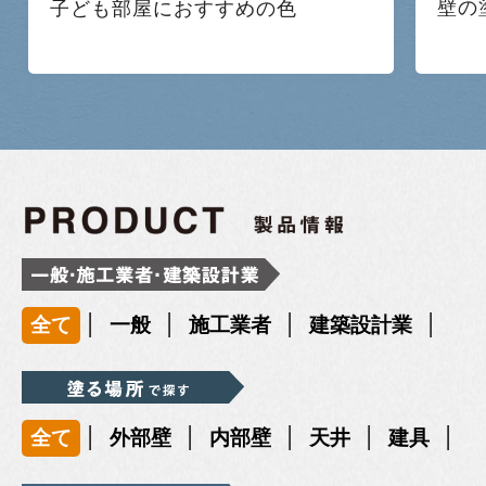
壁の
子ども部屋におすすめの色
|
|
|
|
全て
一般
施工業者
建築設計業
|
|
|
|
|
全て
外部壁
内部壁
天井
建具