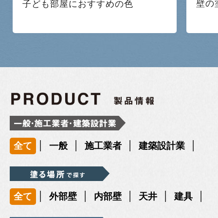
壁の
子ども部屋におすすめの色
|
|
|
|
全て
一般
施工業者
建築設計業
|
|
|
|
|
全て
外部壁
内部壁
天井
建具