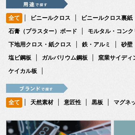
|
|
全て
ビニールクロス
ビニールクロス裏紙
|
石膏（プラスター）ボード
モルタル・コンク
|
|
下地用クロス・紙クロス
鉄・アルミ
砂壁
|
|
塩ビ鋼板
ガルバリウム鋼板
窯業サイディ
|
ケイカル板
|
|
|
|
全て
天然素材
意匠性
黒板
マグネ