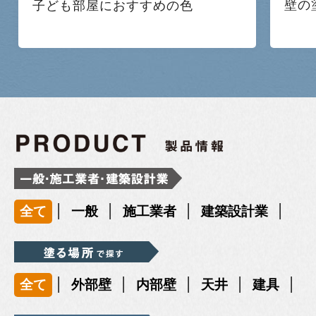
壁の
子ども部屋におすすめの色
|
|
|
|
全て
一般
施工業者
建築設計業
|
|
|
|
|
全て
外部壁
内部壁
天井
建具