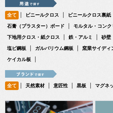
|
|
全て
ビニールクロス
ビニールクロス裏紙
|
石膏（プラスター）ボード
モルタル・コンク
|
|
下地用クロス・紙クロス
鉄・アルミ
砂壁
|
|
塩ビ鋼板
ガルバリウム鋼板
窯業サイディ
|
ケイカル板
|
|
|
|
全て
天然素材
意匠性
黒板
マグネ