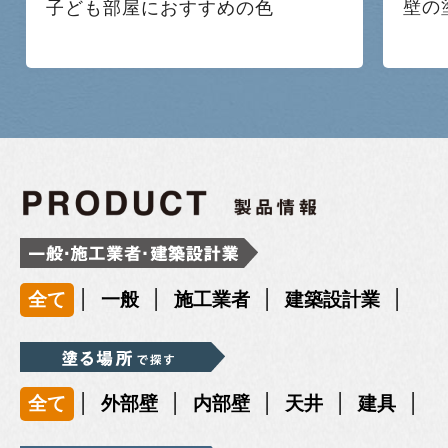
壁の
子ども部屋におすすめの色
|
|
|
|
全て
一般
施工業者
建築設計業
|
|
|
|
|
全て
外部壁
内部壁
天井
建具