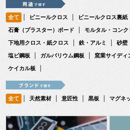
|
|
全て
ビニールクロス
ビニールクロス裏紙
|
石膏（プラスター）ボード
モルタル・コンク
|
|
下地用クロス・紙クロス
鉄・アルミ
砂壁
|
|
塩ビ鋼板
ガルバリウム鋼板
窯業サイディ
|
ケイカル板
|
|
|
|
全て
天然素材
意匠性
黒板
マグネ