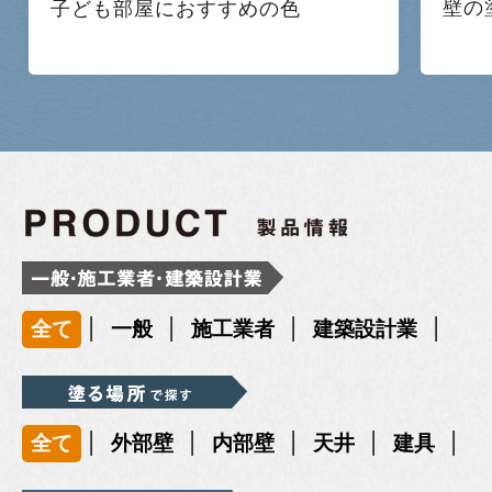
壁の
子ども部屋におすすめの色
|
|
|
|
全て
一般
施工業者
建築設計業
|
|
|
|
|
全て
外部壁
内部壁
天井
建具