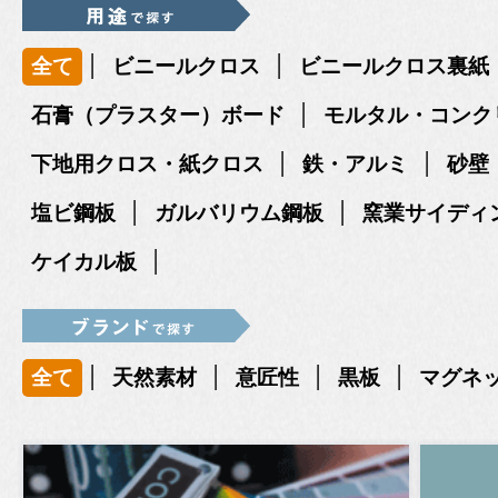
|
|
全て
ビニールクロス
ビニールクロス裏紙
|
石膏（プラスター）ボード
モルタル・コンク
|
|
下地用クロス・紙クロス
鉄・アルミ
砂壁
|
|
塩ビ鋼板
ガルバリウム鋼板
窯業サイディ
|
ケイカル板
|
|
|
|
全て
天然素材
意匠性
黒板
マグネ