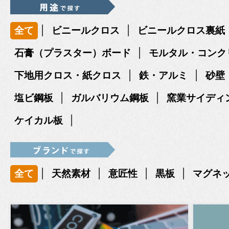
|
|
全て
ビニールクロス
ビニールクロス裏紙
|
石膏（プラスター）ボード
モルタル・コンク
|
|
下地用クロス・紙クロス
鉄・アルミ
砂壁
|
|
塩ビ鋼板
ガルバリウム鋼板
窯業サイディ
|
ケイカル板
|
|
|
|
全て
天然素材
意匠性
黒板
マグネ