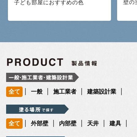
壁の
子ども部屋におすすめの色
|
|
|
|
全て
一般
施工業者
建築設計業
|
|
|
|
|
全て
外部壁
内部壁
天井
建具