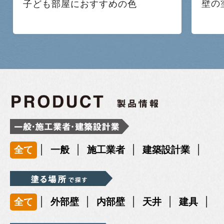
壁の
子ども部屋におすすめの色
|
|
|
|
全て
一般
施工業者
建築設計業
|
|
|
|
|
全て
外部壁
内部壁
天井
建具