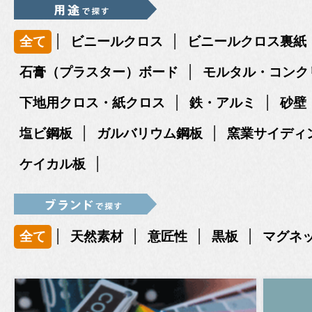
|
|
全て
ビニールクロス
ビニールクロス裏紙
|
石膏（プラスター）ボード
モルタル・コンク
|
|
下地用クロス・紙クロス
鉄・アルミ
砂壁
|
|
塩ビ鋼板
ガルバリウム鋼板
窯業サイディ
|
ケイカル板
|
|
|
|
全て
天然素材
意匠性
黒板
マグネ