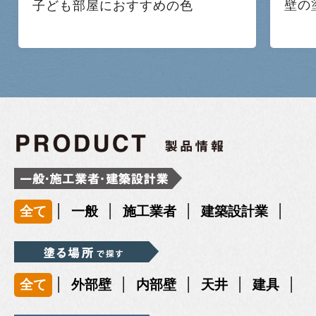
壁の
子ども部屋におすすめの色
|
|
|
|
全て
一般
施工業者
建築設計業
|
|
|
|
|
全て
外部壁
内部壁
天井
建具