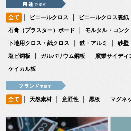
|
|
全て
ビニールクロス
ビニールクロス裏紙
|
石膏（プラスター）ボード
モルタル・コンク
|
|
下地用クロス・紙クロス
鉄・アルミ
砂壁
|
|
塩ビ鋼板
ガルバリウム鋼板
窯業サイディ
|
ケイカル板
|
|
|
|
全て
天然素材
意匠性
黒板
マグネ