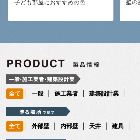
壁の
子ども部屋におすすめの色
|
|
|
|
全て
一般
施工業者
建築設計業
|
|
|
|
|
全て
外部壁
内部壁
天井
建具