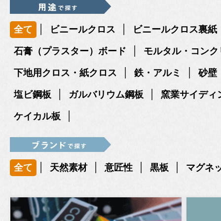
|
|
全て
ビニールクロス
ビニールクロス裏紙
|
石膏（プラスター）ボード
モルタル・コンク
|
|
下地用クロス・紙クロス
鉄・アルミ
砂壁
|
|
塩ビ鋼板
ガルバリウム鋼板
窯業サイディ
|
ケイカル板
|
|
|
|
全て
天然素材
意匠性
黒板
マグネ