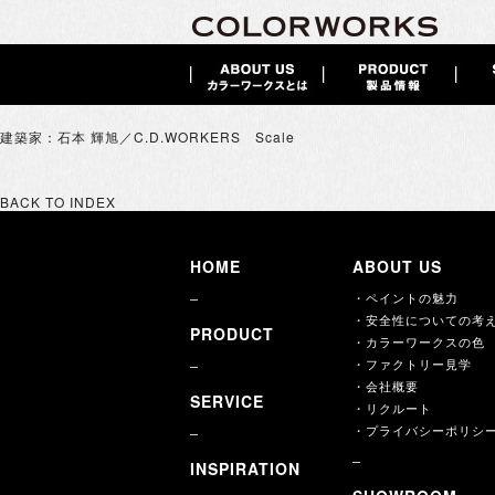
建築家：石本 輝旭／C.D.WORKERS Scale
BACK TO INDEX
HOME
ABOUT US
・ペイントの魅力
・安全性についての考
PRODUCT
・カラーワークスの色
・ファクトリー見学
・会社概要
SERVICE
・リクルート
・プライバシーポリシ
INSPIRATION