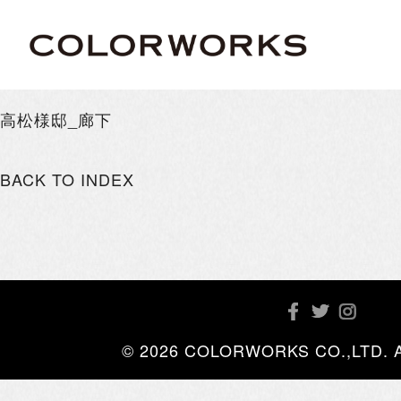
高松様邸_廊下
BACK TO INDEX
© 2026 COLORWORKS CO.,LTD. All