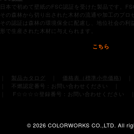
日本で初めて壁紙のFSC認証を受けた製品です。F
その森林から切り出された木材の流通や加工のプロ
その認証は森林の環境保全に配慮し、地位社会の利
形で生産された木材に与えられます。
>>ビニールクロスとの５つの違いは
こちら
｜
製品カタログ
｜
価格表（標準小売価格
)
｜ 不燃認定番号：お問い合わせください ｜
｜ F☆☆☆☆登録番号：お問い合わせください 
© 2026 COLORWORKS CO.,LTD. All righ