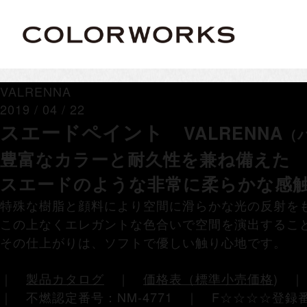
VALRENNA
2019 / 04 / 22
スエードペイント
VALRENNA
（
豊富なカラーと耐久性を兼ね備えた
スエードのような非常に柔らかな感
特殊な樹脂と顔料により空間に滑らかな光の反射を
この上なくエレガントな色合いで空間を演出するこ
その仕上がりは、ソフトで優しい触り心地です。
｜
製品カタログ
｜
価格表（標準小売価格
)
｜ 不燃認定番号：NM-4771 ｜ F☆☆☆☆登録番号：