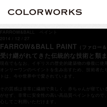
FARROW&BALL ペイント
2014 / 12 / 27
FARROW&BALL PAINT
（ファロー＆
受け継がれてきた伝統的な技術と類
現在でもなお、イギリスの歴史的建築物の修復に使用
オンリーワンのペイントを生み出すため、技術者た
トは、今や世界中で愛されています。
その質感は非常に繊細で美しく、赤ちゃんが寝てい
がせず、非常に安全性の高い高品質ペイントなので
心してご利用いただけます。