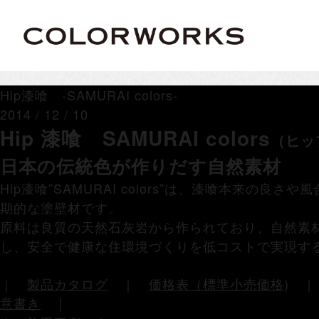
Hip漆喰 -SAMURAI colors-
2014 / 12 / 10
Hip 漆喰 SAMURAI colors
（ヒッ
日本の伝統色が作りだす自然素材
Hip漆喰”SAMURAI colors”は、漆喰本来の
期的な塗壁材です。
原料は良質の天然石灰岩から作られており、自然素
し、安全で健康な住環境づくりを低コストで実現す
｜
製品カタログ
｜
価格表（標準小売価格
)
意書き
｜