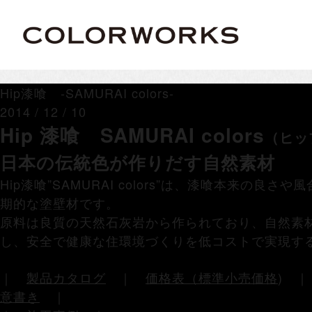
Hip漆喰 -SAMURAI colors-
2014 / 12 / 10
Hip 漆喰 SAMURAI colors
（ヒッ
日本の伝統色が作りだす自然素材
Hip漆喰”SAMURAI colors”は、漆喰本来の
期的な塗壁材です。
原料は良質の天然石灰岩から作られており、自然素
し、安全で健康な住環境づくりを低コストで実現す
｜
製品カタログ
｜
価格表（標準小売価格
)
意書き
｜