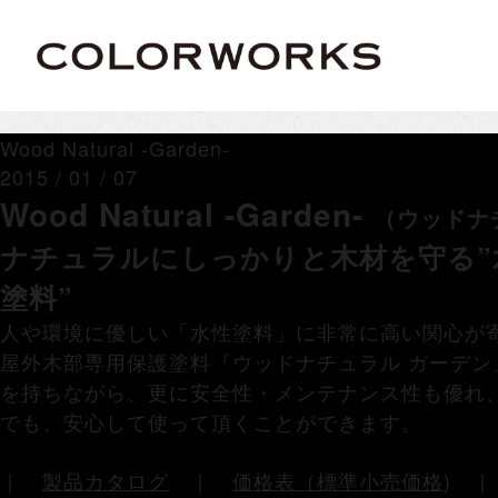
Wood Natural -Garden-
2015 / 01 / 07
Wood Natural -Garden-
（ウッドナチ
ナチュラルにしっかりと木材を守る”
塗料”
人や環境に優しい「水性塗料」に非常に高い関心が
屋外木部専用保護塗料『ウッドナチュラル ガーデン
を持ちながら、更に安全性・メンテナンス性も優れ
でも、安心して使って頂くことができます。
｜
製品カタログ
｜
価格表（標準小売価格
)