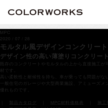
MPC
2020 / 07 / 28
モルタル風デザインコンクリート 
デザイン性の高い薄塗りコンクリー
既存のコンクリートやモルタルの上から直接施工が
材です。
高い柔軟性と耐候性を持ち、車が乗っても問題がな
一般住宅のガレージや大型商業施設、アミューズメ
優れものです。
｜
製品カタログ
｜
MPC材料価格表
｜
施工