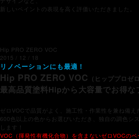
デザインなど、
新しいペイントの表現を高く評価いただきました。
Hip PRO ZERO VOC
2015 / 12 / 18
リノベーションにも最適！
Hip PRO ZERO VOC
（ヒッププロゼロ
最高品質塗料Hipから大容量でお得な
ゼロVOCで品質がよく、施工性・作業性を兼ね備え
600色以上の色からお選びいただき、独自の調色シ
します！
VOC（揮発性有機化合物）を含まないゼロVOCの