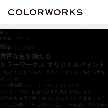
Hip
2014 / 12 / 10
Hip
（ヒップ）
豊富な色を揃える
カラーワークス オリジナルペイント
プロの方はもちろん、普段ペンキを使う機会の少な
めなのが、
この最高級インテリアペイントHipです。
マイクロバーン配合で抗菌効果が非常に高く、
揮発性有機化合物（VOC）をほとんど含まない安心
ペンキ独特のイヤな臭いもなく、一般的な塗料と比