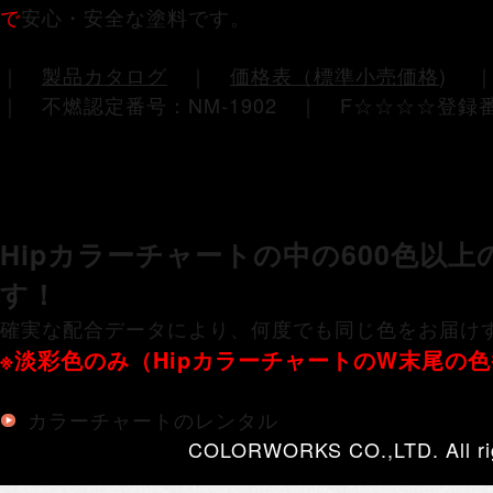
で
安心・安全な塗料です。
｜
製品カタログ
｜
価格表（標準小売価格
)
｜ 不燃認定番号：NM-1902 ｜ F☆☆☆☆登録番
Hipカラーチャートの中の600色以
す！
確実な配合データにより、何度でも同じ色をお届け
※淡彩色のみ（HipカラーチャートのW末尾の
カラーチャートのレンタル
COLORWORKS CO.,LTD. All rig