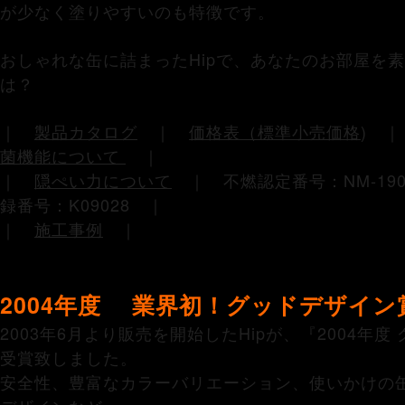
が少なく塗りやすいのも特徴です。
おしゃれな缶に詰まったHipで、あなたのお部屋を
は？
｜
製品カタログ
｜
価格表（標準小売価格
)
菌機能について
｜
｜
隠ぺい力について
｜ 不燃認定番号：NM-19
録番号：K09028 ｜
｜
施工事例
｜
2004年度 業界初！グッドデザイン
2003年6月より販売を開始したHipが、『2004年
受賞致しました。
安全性、豊富なカラーバリエーション、使いかけの