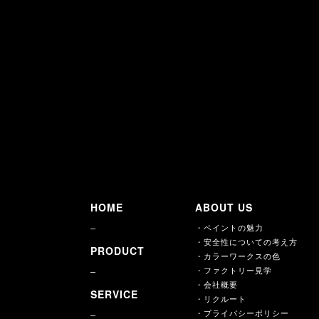
MAGNET PAINTのHOW TOをチェック! ＞＞
グッドデザイン賞2012 ものづくりデザイン賞受賞
2012年度のグッドデザイン賞にて、特別賞のものづくりデザイン賞を受賞
Paint＋シリーズのMAGNET PAINTとKAKERU PAINT。
ペイントすることでコミュニケーションが生まれることを目的とした新しい
またペイントに馴染みのなかった方にも親しみを持っていただけるようなデ
HOME
ABOUT US
・ペイントの魅力
・安全性についての考え方
PRODUCT
・カラーワークスの色
・ファクトリー見学
・会社概要
SERVICE
・リクルート
・プライバシーポリシー