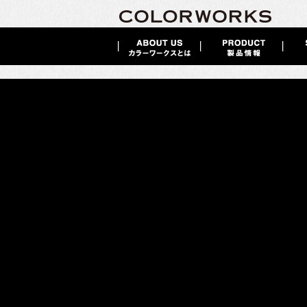
MAGNET PAINT《Paint+》
2014 / 12 / 16
Paint+ MAGNET PAINT
（マグネットがくっつく
ペイント＋アイデア＝楽しみがもっと広がる
マグネットがくっつくペイント
塗装した壁面にマグネットがつく画期的なMAGNET PAINT。
例えば、キッチンの一部にお気に入りのコーナーを作って、レシピやお気に
また、子ども部屋なら学校で配布された用紙を貼るスペースに、
職場や店舗なら色（全7色）とあわせてより機能的に使うこともできます。