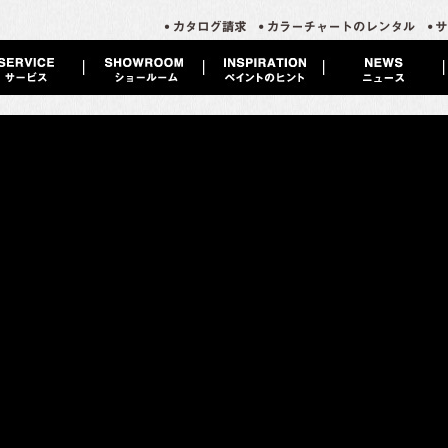
ムライカラーズ）
なく開発された画期的な塗壁材です。
限に活かし、安全で健康な住環境づくりを低コストで実現することができま
コテ用注意書き
｜
しさと新鮮さを合わせもつ選りすぐりの七色が揃います。
など漆喰ならではの機能を持った壁を仕上げることが出来る手軽さと、大胆