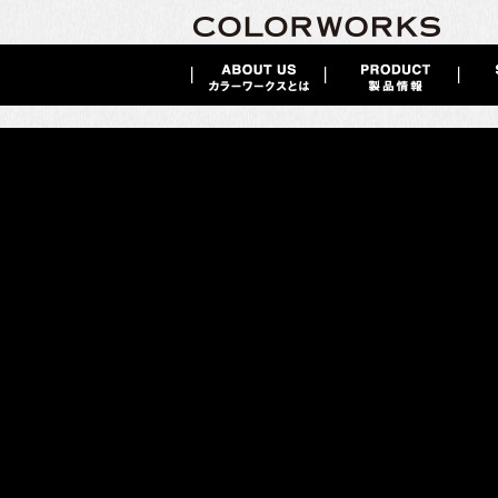
Hip漆喰 -SAMURAI colors-
2014 / 12 / 10
Hip 漆喰 SAMURAI colors
（ヒップ漆喰 サ
日本の伝統色が作りだす自然素材
Hip漆喰”SAMURAI colors”は、漆喰本来の良さや風合いを損なうこと
原料は良質の天然石灰岩から作られており、自然素材ならではの機能を最大
｜
製品カタログ
｜
価格表（標準小売価格
)
｜
施工要領書
｜
漆喰
｜
施工事例
｜
● 漆喰を手軽に住まいへ
こだわりのカラーは、日本人が忘れかけている「侍のこころ」を映す、懐か
2008年度 グッドデザイン賞 受賞
消石灰を主原料とする本格的な漆喰の塗料化に成功しました。防カビ、調湿