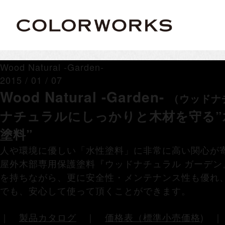
Wood Natural -Garden-
2015 / 01 / 07
Wood Natural -Garden-
（ウッドナチ
ナチュラルにしっかりと木材を守る”
塗料”
人や環境に優しい「水性塗料」に非常に高い関心が
屋外木部専用保護塗料『ウッドナチュラル ガーデン
を持ちながら、更に安全性・メンテナンス性も優れ
でも、安心して使って頂くことができます。
｜
製品カタログ
｜
価格表（標準小売価格
)