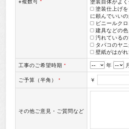
※複数可
塗装自体がよく
*
塗装仕上げを
に頼んでいいの
ビニールクロ
建具などの色
汚れているの
タバコのヤニ
壁紙がはがれ
工事のご希望時期
年
*
ご予算（半角）
￥
*
その他ご意見・ご質問など