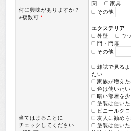
関
家具
何に興味がありますか？
その他
※複数可
*
エクステリア
外壁
ウッ
門・門扉
その他
雑誌で見るよ
たい
家族が増えた
色は使いたい
暗い部屋を少
塗装は使いた
ビニールクロ
当てはまることに
友人に勧めら
チェックしてください
塗装は使いた