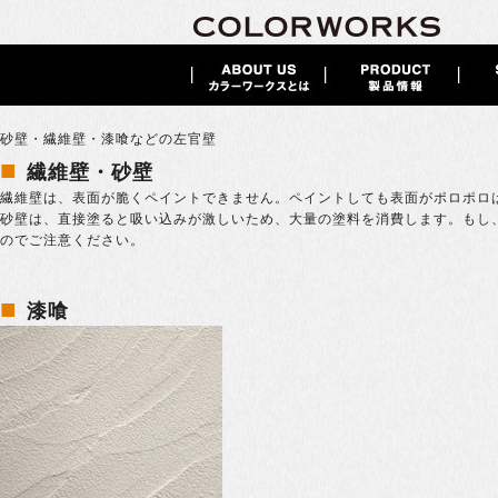
砂壁・繊維壁・漆喰などの左官壁
■
繊維壁・砂壁
繊維壁は、表面が脆くペイントできません。ペイントしても表面がポロポロ
砂壁は、直接塗ると吸い込みが激しいため、大量の塗料を消費します。もし
のでご注意ください。
■
漆喰