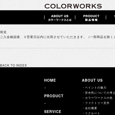
発送
ご入金確認後、３営業日以内に出荷させていただきます。（一部商品を除く
BACK TO INDEX
HOME
ABOUT US
・ペイントの魅力
・安全性についての考
PRODUCT
・カラーワークスの色
・ファクトリー見学
・会社概要
SERVICE
・リクルート