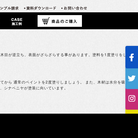
木目が逆立ち、表面がざらざらする事があります。塗料を1度塗りをし、よ
から 通常のペイントを2度塗りしましょう。 また、木材は水分を吸うと木
的、シナベニヤが塗装に向いています。