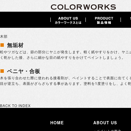
木部
■
無垢材
松やツガなどは、節の部分にヤニが発生します。軽く紙やすりをかけ、ヤニ
く乾かした後、さらに細かな目の紙やすりをかけてペイントしましょう。
■
ベニヤ・合板
木を張り合わせた際に使われる接着剤が、ペイントすることで表面に出てくる
目が逆立ち、表面がざらざらする事があります。塗料を1度塗りをし、よく
BACK TO INDEX
HOME
ABOUT US
・ペイントの魅力