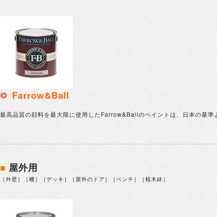
Farrow&Ball
最高品質の顔料を最大限に使用したFarrow&Ballのペイントは、日本
■
屋外用
［外壁］［柵］［デッキ］［屋外のドア］［ベンチ］［植木鉢］