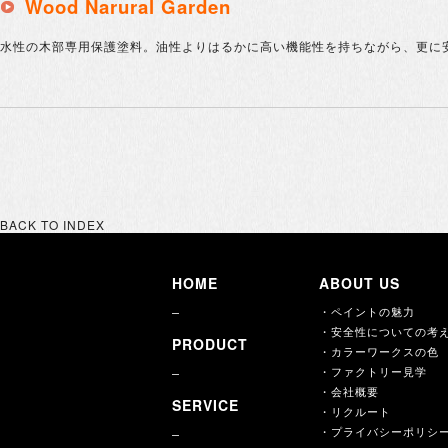
Wood Narural Garden
水性の木部専用保護塗料。油性よりはるかに高い機能性を持ちながら、更に
BACK TO INDEX
HOME
ABOUT US
・ペイントの魅力
・安全性についての考
PRODUCT
・カラーワークスの色
・ファクトリー見学
・会社概要
SERVICE
・リクルート
・プライバシーポリシ