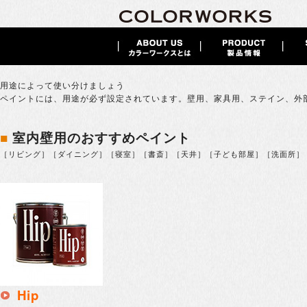
用途によって使い分けましょう
ペイントには、用途が必ず設定されています。壁用、家具用、ステイン、外
■
室内壁用のおすすめペイント
［リビング］［ダイニング］［寝室］［書斎］［天井］［子ども部屋］［洗面所］
Hip