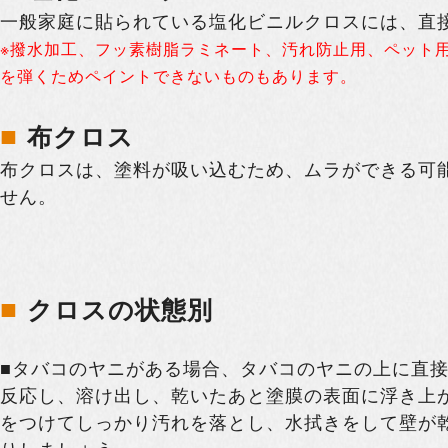
一般家庭に貼られている塩化ビニルクロスには、直
※撥水加工、フッ素樹脂ラミネート、汚れ防止用、ペット
を弾くためペイントできないものもあります。
■
布クロス
布クロスは、塗料が吸い込むため、ムラができる可
せん。
■
クロスの状態別
■タバコのヤニがある場合、タバコのヤニの上に直
反応し、溶け出し、乾いたあと塗膜の表面に浮き上
をつけてしっかり汚れを落とし、水拭きをして壁が