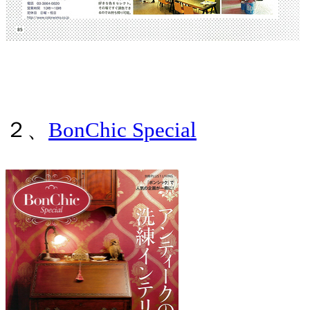
２、
BonChic Special