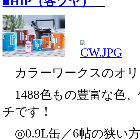
■HIP（各ツヤ）
カラーワークスのオリ
1488色もの豊富な色
チです！
◎0.9L缶／6帖の狭い