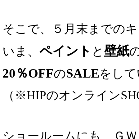
そこで、５月末までのキ
ペイント
壁紙
いま、
と
20％OFF
SALE
の
をして
（※HIPのオンラインS
ショールームにも、ＧＷ