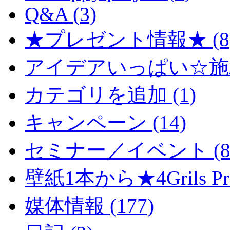
Q&A (3)
★プレゼント情報★ (8
アイデアいっぱい☆施工
カテゴリを追加 (1)
キャンペーン (14)
セミナー／イベント (8
壁紙1本から★4Grils Proj
媒体情報 (177)