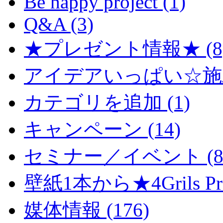
Be happy project (1)
Q&A (3)
★プレゼント情報★ (8
アイデアいっぱい☆施工
カテゴリを追加 (1)
キャンペーン (14)
セミナー／イベント (8
壁紙1本から★4Grils Proj
媒体情報 (176)