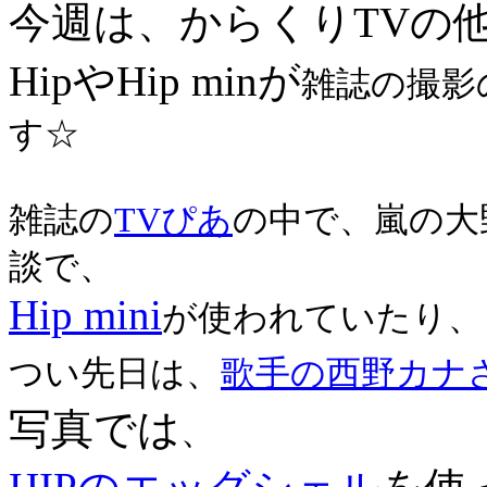
今週は、からくりTVの
HipやHip minが
雑誌の撮影
す☆
雑誌の
TVぴあ
の中で、嵐の大
談で、
Hip mini
が使われていたり、
つい先日は、
歌手の西野カナさん
写真では
、