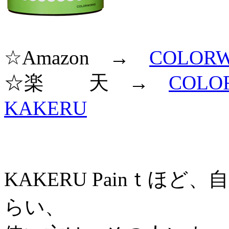
☆Amazon →
COLOR
☆楽 天 →
COL
KAKERU
KAKERU Painｔほ
らい、