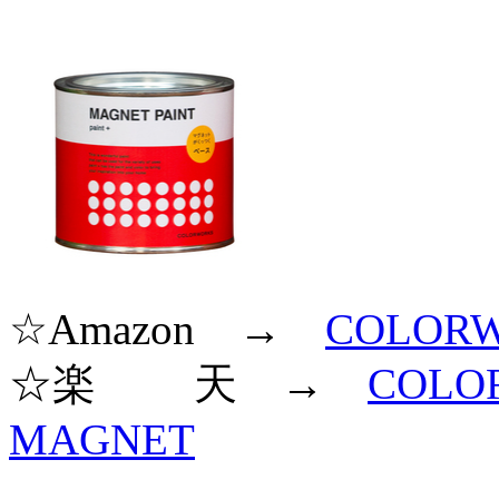
☆Amazon →
COLOR
☆楽 天 →
COL
MAGNET