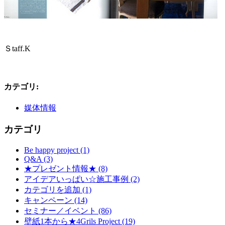
Ｓtaff.K
カテゴリ
:
媒体情報
カテゴリ
Be happy project (1)
Q&A (3)
★プレゼント情報★ (8)
アイデアいっぱい☆施工事例 (2)
カテゴリを追加 (1)
キャンペーン (14)
セミナー／イベント (86)
壁紙1本から★4Grils Project (19)